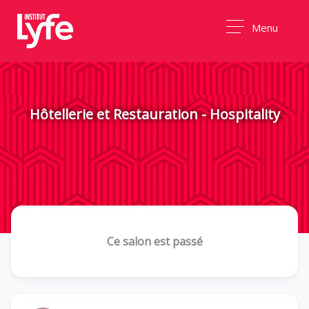
Menu
Hôtellerie et Restauration - Hospitality
Ce salon est passé