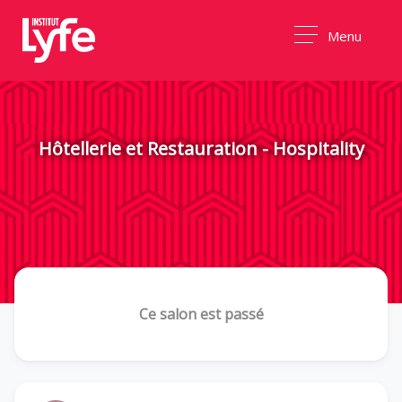
Menu
Hôtellerie et Restauration - Hospitality
Ce salon est passé