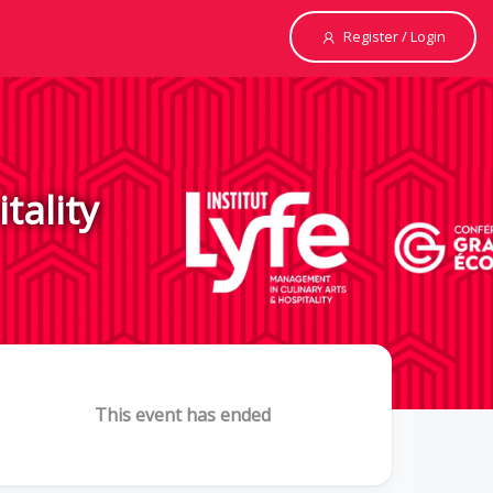
Register / Login
tality
This event has ended