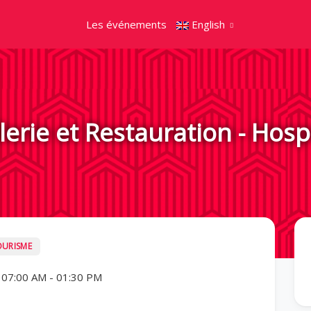
Les événements
English
lerie et Restauration - Hospi
OURISME
 07:00 AM
-
01:30 PM